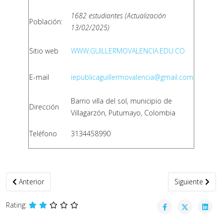
1682 estudiantes (Actualización
Población:
13/02/2025)
Sitio web
WWW.GUILLERMOVALENCIA.EDU.CO
E-mail
iepublicaguillermovalencia@gmail.com
Barrio villa del sol, municipio de
Dirección
Villagarzón, Putumayo, Colombia
Teléfono
3134458990
Artículo anterior: Directivos Docentes
Artículo siguie
Anterior
Siguiente
Rating: